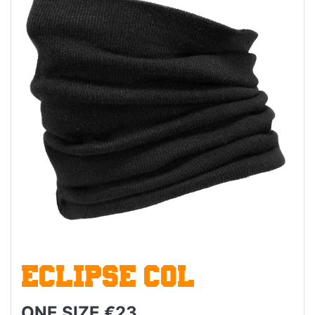
ECLIPSE COL
ONE SIZE €23