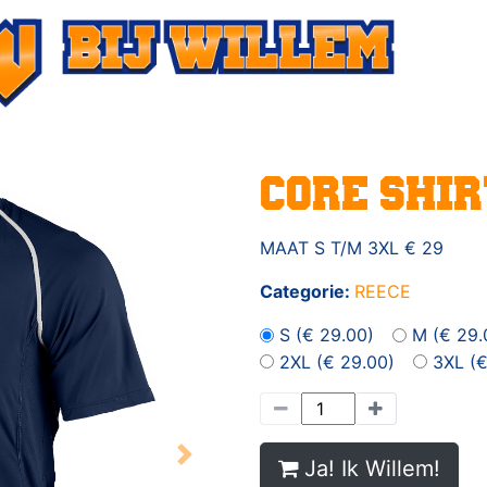
CORE SHIR
MAAT S T/M 3XL € 29
Categorie:
REECE
S (€ 29.00)
M (€ 29.
2XL (€ 29.00)
3XL (€
Next
Ja! Ik Willem!