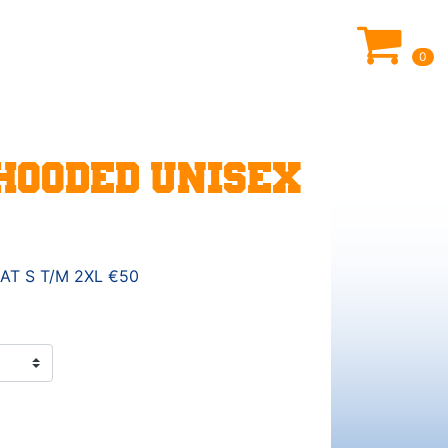
0
 HOODED UNISEX
AT S T/M 2XL €50