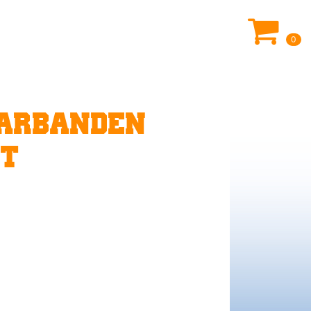
0
AARBANDEN
IT