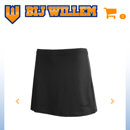
0
Previous
Next