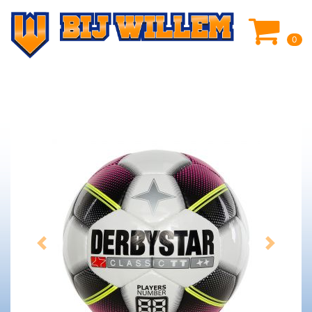
0
Previous
Next