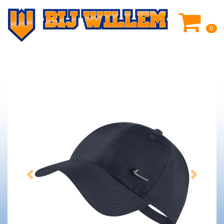
0
Previous
Next