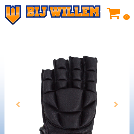
0
Previous
Next