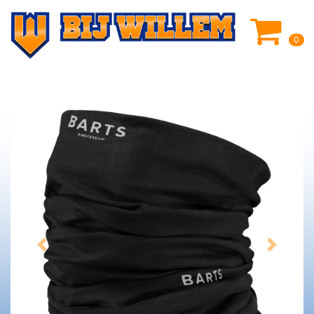
0
Previous
Next