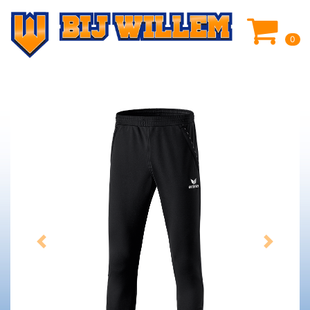
0
Previous
Next