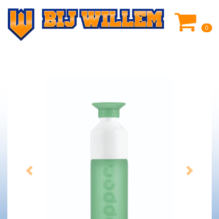
0
Previous
Next