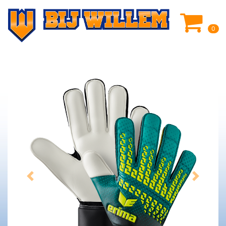
0
Previous
Next