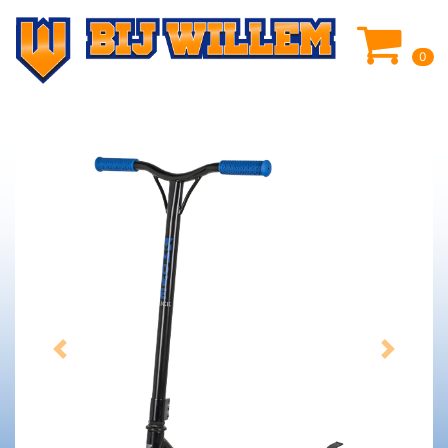
0
Previous
Next