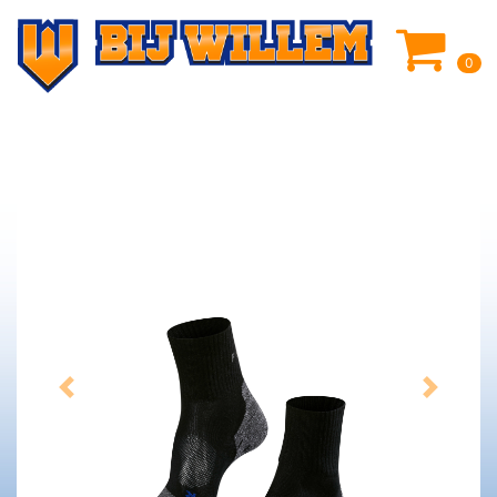
0
Previous
Next