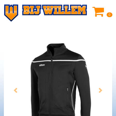
0
Previous
Next