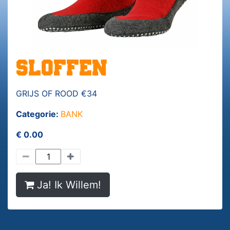
SLOFFEN
GRIJS OF ROOD €34
Categorie:
BANK
€ 0.00
Ja! Ik Willem!