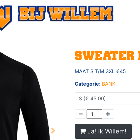
SWEATER 
MAAT S T/M 3XL €45
Categorie:
BANK
Ja! Ik Willem!
Next